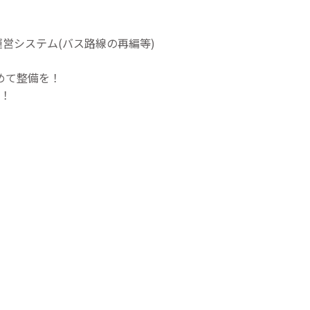
運営システム(バス路線の再編等)
めて整備を！
い！