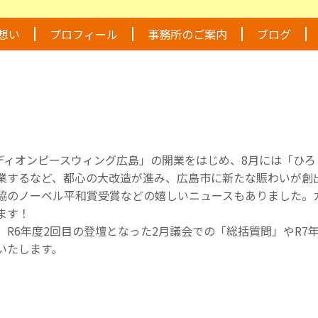
想い
プロフィール
事務所のご案内
ブログ
エディオンピースウィング広島」の開業をはじめ、8月には「ひろ
業するなど、都心の大改造が進み、広島市に新たな賑わいが創
協のノーベル平和賞受賞などの嬉しいニュースもありました。
ます！
R6年度2回目の登壇となった2月議会での「総括質問」やR7
いたします。