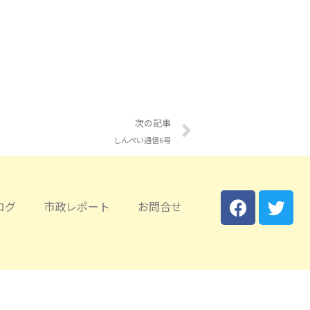
次の記事
しんぺい通信6号
ログ
市政レポート
お問合せ